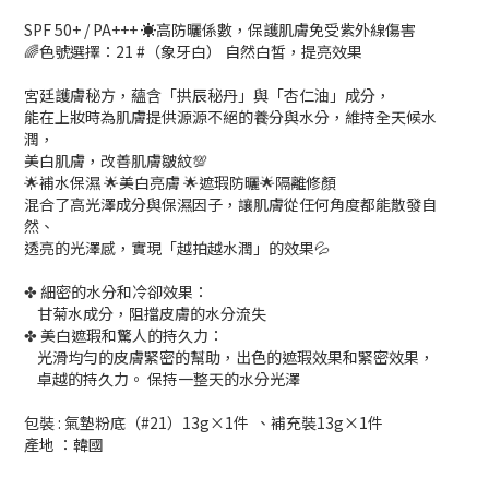
SPF 50+ / PA+++ ☀️高防曬係數，保護肌膚免受紫外線傷害
🌈色號選擇：21 #（象牙白） 自然白皙，提亮效果
宮廷護膚秘方，蘊含「拱辰秘丹」與「杏仁油」成分，
能在上妝時為肌膚提供源源不絕的養分與水分，維持全天候水
潤，
美白肌膚，改善肌膚皺紋💯
🌟補水保濕 🌟美白亮膚 🌟遮瑕防曬🌟隔離修顏
混合了高光澤成分與保濕因子，讓肌膚從任何角度都能散發自
然、
透亮的光澤感，實現「越拍越水潤」的效果💦
✤ 細密的水分和冷卻效果：
甘菊水成分，阻擋皮膚的水分流失
✤ 美白遮瑕和驚人的持久力：
光滑均勻的皮膚緊密的幫助，出色的遮瑕效果和緊密效果，
卓越的持久力。 保持一整天的水分光澤
包裝 : 氣墊粉底（#21）13g×1件 、補充裝13g×1件
產地 ：韓國