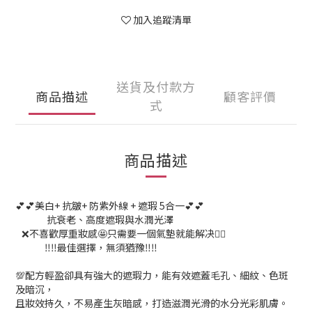
加入追蹤清單
送貨及付款方
商品描述
顧客評價
式
商品描述
💕💕美白+ 抗皺+ 防紫外線 + 遮瑕 5合一💕💕
抗衰老、高度遮瑕與水潤光澤
❌不喜歡厚重妝感🤩只需要一個氣墊就能解决👍🏻
‼️‼️最佳選擇，無須猶豫‼️‼️
💯配方輕盈卻具有強大的遮瑕力，能有效遮蓋毛孔、細紋、色斑
及暗沉，
且妝效持久，不易產生灰暗感，打造滋潤光滑的水分光彩肌膚。