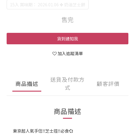
15入 賞味期： 2026.01.06 ✤ 奶油芝士餅
售完
貨到通知我
加入追蹤清單
送貨及付款方
商品描述
顧客評價
式
商品描述
東京超人氣手信‼️芝士控‼️必食💞