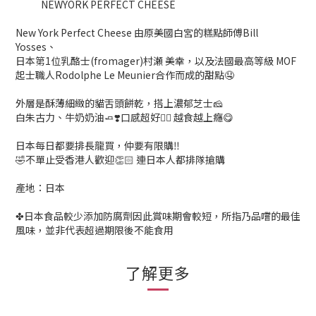
NEWYORK PERFECT CHEESE
New York Perfect Cheese 由原美國白宮的糕點師傅Bill
Yosses、
日本第1位乳酪士(fromager)村瀬 美幸，以及法國最高等級 MOF
起士職人Rodolphe Le Meunier合作而成的甜點🤤
外層是酥薄細緻的貓舌頭餅乾，搭上濃郁芝士🧀
白朱古力、牛奶奶油🧈❣️口感超好👍🏻 越食越上癮😋
日本每日都要排長龍買，仲要有限購‼️
🤣不單止受香港人歡迎👏🏻 連日本人都排隊搶購
產地：日本
✤日本食品較少添加防腐劑因此賞味期會較短，所指乃品嚐的最佳
風味，並非代表超過期限後不能食用
了解更多