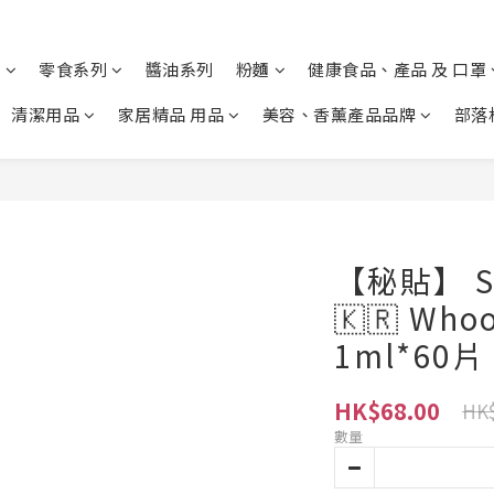
列
零食系列
醬油系列
粉麵
健康食品、產品 及 口罩
清潔用品
家居精品 用品
美容、香薰產品品牌
部落
【秘貼】 S
🇰🇷 W
1ml*60片
HK$68.00
HK$
數量