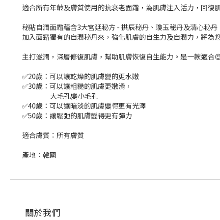
適合所有年齡及膚質使用的抗衰老面霜，為肌膚注入活力，回復
秘貼自潤面霜蘊含3大宮廷秘方 - 拱辰秘丹、瓊玉秘丹及清心秘
加入面霜獨有的自潤秘丹來，強化肌膚的自生力及自潤力，將為您
主打滋潤，深層修復肌膚，幫助肌膚恢復自生能力。是一款適合😍2
✅20歲：可以讓乾燥的肌膚變的更水嫩
✅30歲：可以讓粗糙的肌膚更嫩滑，
大毛孔變小毛孔
✅40歲：可以讓暗淡的肌膚變得更有光澤
✅50歲：讓鬆弛的肌膚變得更有彈力
適合膚質：所有膚質
產地：韓國
關於我們