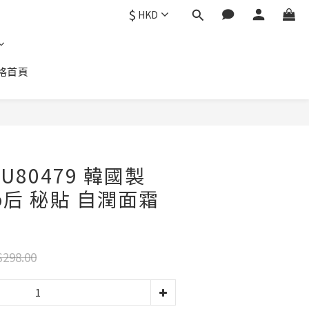
$
HKD
格首頁
立即購買
U80479 韓國製
hoo后 秘貼 自潤面霜
298.00