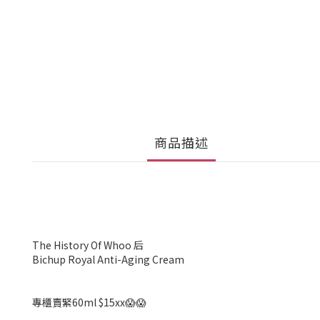
商品描述
The History Of Whoo 后
Bichup Royal Anti-Aging Cream
專櫃賣緊60ml $15xx😱😱