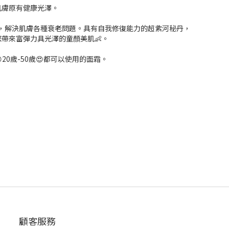
肌膚原有健康光澤。
丹，解決肌膚各種衰老問題。具有自我修復能力的超紫河秘丹，
帶來富彈力具光澤的童顏美肌👶。
0歲-50歲😍都可以使用的面霜。
顧客服務