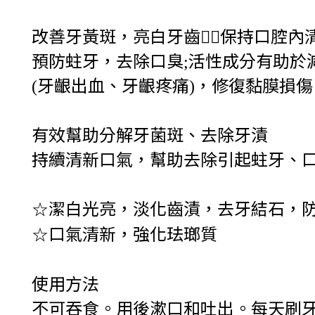
改善牙黃斑，亮白牙齒
👍🏻
保持口腔內
預防蛀牙，去除口臭
活性成分有助於
;
牙齦出血、牙齦疼痛
，修復黏膜損傷
(
)
有效幫助分解牙菌斑、去除牙漬
持續清新口氣，幫助去除引起蛀牙、
潔白光亮，淡化齒漬，去牙結石，
☆
口氣清新，強化珐瑯質
☆
使用方法
不可吞食。用後漱口和吐出。每天刷