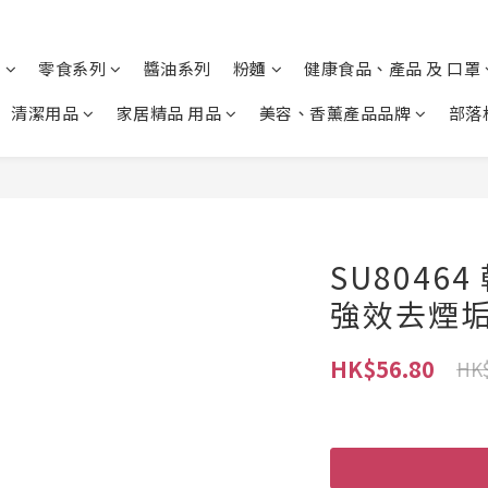
列
零食系列
醬油系列
粉麵
健康食品、產品 及 口罩
清潔用品
家居精品 用品
美容、香薰產品品牌
部落
SU80464
強效去煙垢牙
HK$56.80
HK$