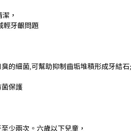
清潔，
減輕牙齦問題
口臭的細菌
可幫助抑制齒垢堆積形成牙結石
,
防菌保護
牙至少兩次。六歲以下兒童，