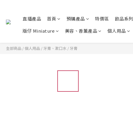
直播產品
首頁
預購產品
特價區
飲品系
版仔 Miniature
美容、香薰產品
個人用品
全部商品
/
個人用品
/
牙膏、漱口水
/
牙膏