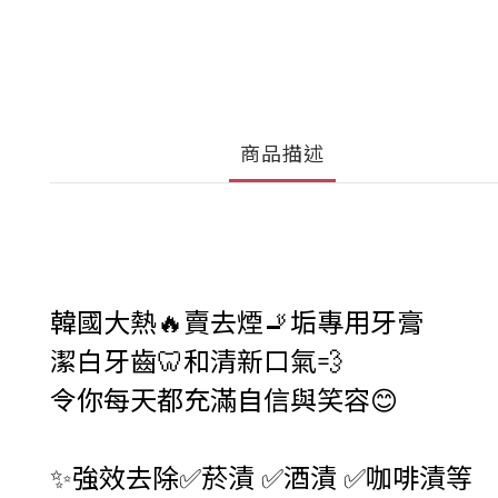
商品描述
韓國大熱
🔥
賣去煙
🚬
垢專用牙膏
潔白牙齒
🦷
和清新口氣
💨
令你每天都充滿自信與笑容
😊
✨
強效去除
✅
菸漬
✅
酒漬
✅
咖啡漬等