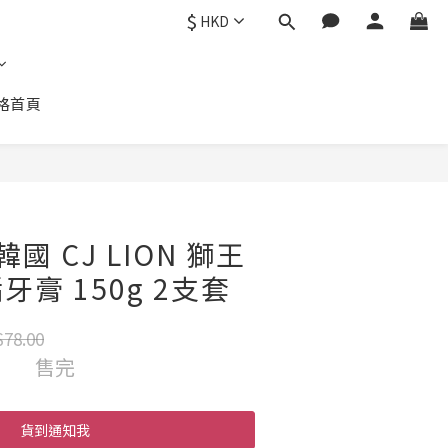
$
HKD
格首頁
 韓國 CJ LION 獅王
膏 150g 2支套
78.00
售完
貨到通知我