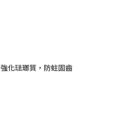
強化琺瑯質，防蛀固齒
;