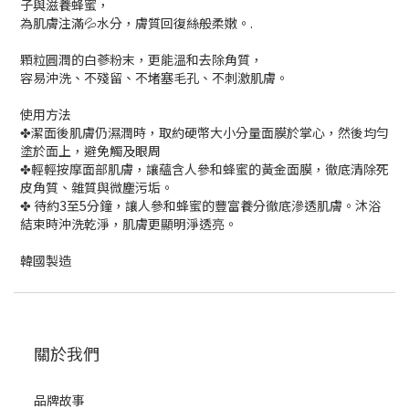
子與滋養蜂蜜，
為肌膚注滿💦水分，膚質回復絲般柔嫩。.
顆粒圓潤的白蔘粉末，更能溫和去除角質，
容易沖洗、不殘留、不堵塞毛孔、不刺激肌膚。
使用方法
✤潔面後肌膚仍濕潤時，取約硬幣大小分量面膜於掌心，然後均勻
塗於面上，避免觸及眼周
✤輕輕按摩面部肌膚，讓蘊含人參和蜂蜜的黃金面膜，徹底清除死
皮角質、雜質與微塵污垢。
✤ 待約3至5分鐘，讓人參和蜂蜜的豐富養分徹底滲透肌膚。沐浴
結束時沖洗乾淨，肌膚更顯明淨透亮。
韓國製造
關於我們
品牌故事