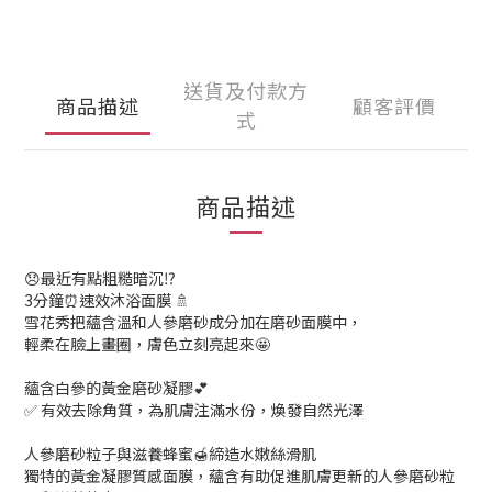
送貨及付款方
商品描述
顧客評價
式
商品描述
😞最近有點粗糙暗沉⁉️
3分鐘⏰速效沐浴面膜 🚿
雪花秀把蘊含溫和人參磨砂成分加在磨砂面膜中，
輕柔在臉上畫圈，膚色立刻亮起來🤩
蘊含白參的黃金磨砂凝膠💕
✅ 有效去除角質，為肌膚注滿水份，煥發自然光澤
人參磨砂粒子與滋養蜂蜜🍯締造水嫩絲滑肌
獨特的黃金凝膠質感面膜，蘊含有助促進肌膚更新的人參磨砂粒