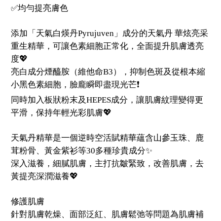
✅均勻提亮膚色
添加「天氣白煐丹Pyrujuven」成分的天氣丹 華炫亮采
重生精華，可讓色素細胞正常化，全面提升肌膚透亮
度💖
亮白成分煙醯胺（維他命B3），抑制色斑及從根本縮
小黑色素細胞，臉龐瞬即盡現光芒❗
同時加入板狀粉末及HEPES成分，讓肌膚紋理變得更
平滑，保持年輕光彩肌膚💖
天氣丹精華是一個逆時空活賦精華蘊含山參玉珠、鹿
茸粉骨、黃金紫衫等30多種珍貴成分✨
深入滋養，細膩肌膚，主打抗皺緊致，改善肌膚，去
黃提亮深潤滋養💖
修護肌膚
針對肌膚乾燥、面部泛紅、肌膚鬆弛等問題為肌膚補