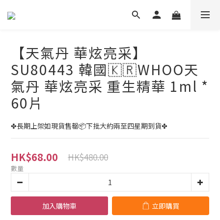
【天氣丹 華炫亮采】
SU80443 韓國🇰🇷WHOO天
氣丹 華炫亮采 重生精華 1ml *
60片
✤長期上架如現貨售罄📦下批大約兩至四星期到貨✤
HK$68.00
HK$480.00
數量
加入購物車
立即購買