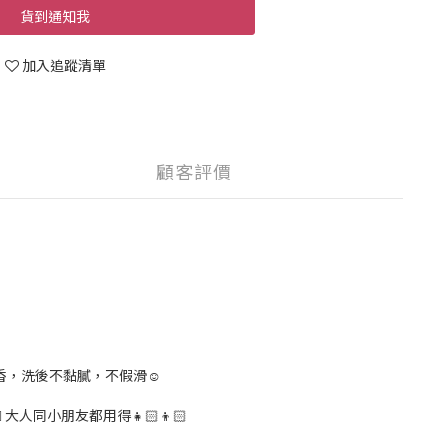
貨到通知我
加入追蹤清單
顧客評價
淡香，洗後不黏膩，不假滑☺️
️ 大人同小朋友都用得👧🏻👦🏻