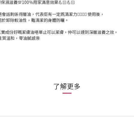
滋養💯100％用家滿意效果💪🏻💪🏻
剩係得層油，代表佢有一定既清潔力👍🏻👍🏻 使用後，
合用於卸除較油性，難清潔的身體防曬。
其實成份好嘅潔膚油唔單止可以潔膚，仲可以達到深層滋養之效，
油性質溫和，零油膩感🉐
了解更多