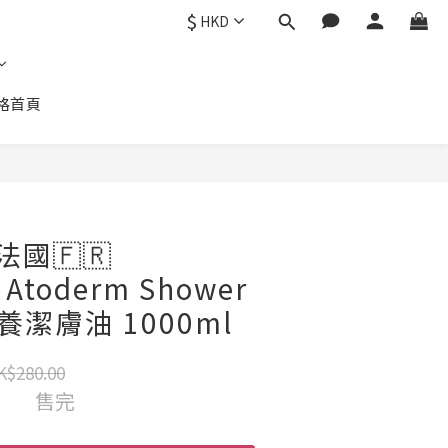
$
HKD
格首頁
 法國🇫🇷
 Atoderm Shower
滋養潔膚油 1000ml
K$280.00
售完