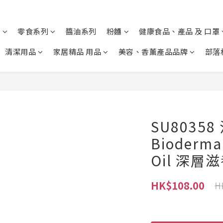
列
零食系列
醬油系列
粉麵
健康食品、產品 及 口罩
清潔用品
家居精品 用品
美容、香薰產品品牌
部落
SU80358
Bioderma
Oil 深層
HK$108.00
H