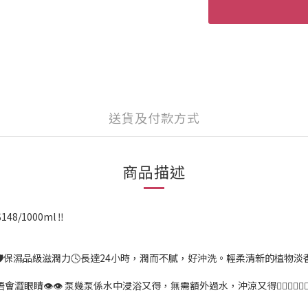
送貨及付款方式
商品描述
/1000ml ‼️
肌膚修護🛡保濕品級滋潤力🕓長達24小時，潤而不膩，好沖洗。輕柔清新的植物
唔會澀眼睛👁👁 泵幾泵係水中浸浴又得，無需額外過水，沖涼又得🙆🏻‍♀️🙆🏻‍♀