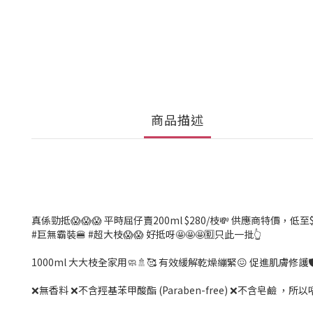
商品描述
真係勁抵😱😱😱 平時屈仔賣200ml $280/枝💸 供應商特價，低至$148
#巨無霸裝🍔 #超大枝😱😱 好抵呀🤩🤩🤩🈹只此一批👆
1000ml 大大枝全家用🧼🚿🥰 有效緩解乾燥繃緊😖 促進
❌無香料 ❌不含羥基苯甲酸酯 (Paraben-free) ❌不含皂鹼 ，所以