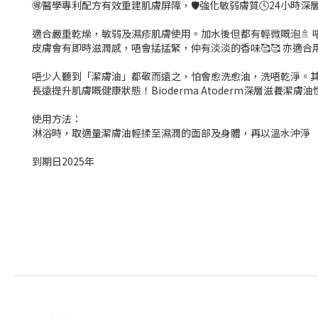
🉐醫學專利配方有效重建肌膚屏障，🛡強化敏弱膚質🕓24小時深層保濕
適合嚴重乾燥，敏弱及濕疹肌膚使用。加水後但都有輕微嘅泡🚿 唔會話
皮膚會有即時滋潤感，唔會掹掹緊，仲有淡淡的香味🥰🥰 亦適
唔少人聽到「潔膚油」都敬而遠之，怕會愈洗愈油，洗唔乾淨。
長遠提升肌膚嘅健康狀態！Bioderma Atoderm深層滋養潔膚
使用方法：
淋浴時，取適量潔膚油輕揉至濕潤的面部及身體，再以溫水沖淨
到期日2025年