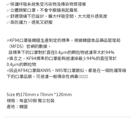
✅保護呼吸系統免受污染物及傳染物質侵害
✅立體鎖緊口罩，不會令眼鏡易起霧氣
✅舒適環繞下巴設計，擴大呼吸空間，大大提升透氣度
✅高防護力，透氣又舒服
⚡KF94口罩是韓國生產制定的標準，根據韓國食品藥品管理局
（MFDS）官網的數據，
該標準下的口罩對於直徑0.4μm的顆粒物過濾率大於94%
⚡換言之，KF94標準的口罩能夠過濾掉最少94%的直徑等於
0.4μm的顆粒物
⚡因此KF94口罩與KN95、N95等口罩類似，都是在一個防護等級
下的口罩品類，可過濾一般傳染性病毒👍🏻👍🏻
Size 約170mm x 70mm *120mm
規格：每盒50個 獨立包裝
產地：韓國