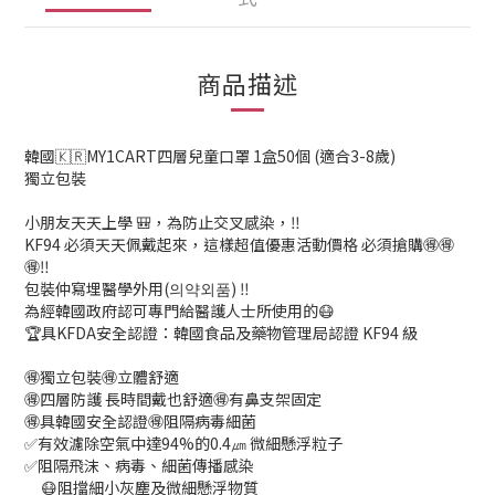
商品描述
韓國🇰🇷MY1CART四層兒童口罩 1盒50個 (適合3-8歲)
獨立包裝
小朋友天天上學 🎒，為防止交叉感染，‼️
KF94 必須天天佩戴起來，這樣超值優惠活動價格 必須搶購🉐🉐
🉐‼️
包裝仲寫埋醫學外用(의약외품) ‼️
為經韓國政府認可專門給醫護人士所使用的😷
🏆具KFDA安全認證：韓國食品及藥物管理局認證 KF94 級
🉐獨立包裝🉐立體舒適
🉐四層防護 長時間戴也舒適🉐有鼻支架固定
🉐具韓國安全認證🉐阻隔病毒細菌
✅有效濾除空氣中達94%的0.4㎛ 微細懸浮粒子
✅阻隔飛沫、病毒、細菌傳播感染
😷阻擋細小灰塵及微細懸浮物質