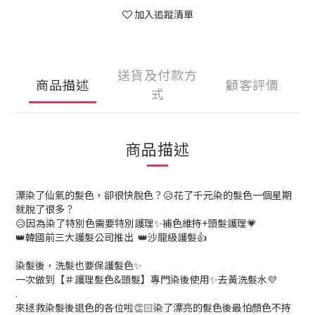
加入追蹤清單
送貨及付款方
商品描述
顧客評價
式
商品描述
漂染了仙氣的髮色，卻很快脫色？😥花了千元染的髮色一個星期
就脫了很多？
😥因為染了特別色需要特別護理✨補色維持+頭髮護理💗
👑韓國前三大護髮公司推出 👑沙龍級護髮👍
染髮後，洗髮也要保護髮色✨
一次做到【＃護理髮色&頭髮】專門染後使用✨去黃洗髮水💜
.
來拯救染髮後退色的各位啦👏🏻染了漂亮的髮色後最怕顏色不持