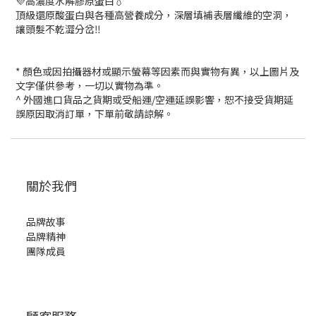
💜高濃度水解膠原蛋白💧
頂級還原酸蛋白與各種高營養成分，深層填補表層纖維的空洞，
讓頭髮不乾澀分岔‼️
* 顏色或因拍攝器材或顯示螢幕等因素而與實物有異，以上圖片及
文字僅供參考，一切以實物為準。
^ 外國進口貨品之貨期或受船運/空運延誤影響，恕不接受貨期延
誤原因取消訂單，下單前敬請諒解。
關於我們
品牌故事
品牌精神
團隊成員