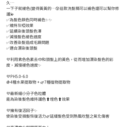
久…
一下子就褪色(變得黃黃的…😰這款洗髮精可以補色還可以幫你修
護💫
✅為髮色鎖色同時補色✨✨
✅維持灰啞效果
✅延續染後頭髮色澤
✅減慢髮色褪色速度
✅改善染髮造成毛躁問題
✅適合漂染後頭髮
💜利用紫色色素去中和頭髮上的黃色，從而增加漂染髮色的彩
度，減慢褪色速度✨
💜PH5.0-6.0
🍇4種水果提取物 + 🌿7種植物提取物
💜最新細小分子色粒體
能為染後髮色維持護色⬆️增色⬆️效果
💜擁有復活因子✨
使染後受損髮恢復活力🌿延緩髮色受到熱風吹整之氧化傷害