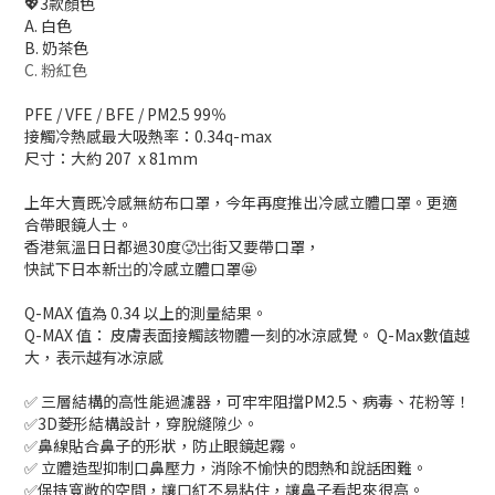
💖3款顏色
A. 白色
B. 奶茶色
C. 粉紅色
PFE / VFE / BFE / PM2.5 99％
接觸冷熱感最大吸熱率：0.34q-max
尺寸：大約 207 x 81mm
上年大賣既冷感無紡布口罩，今年再度推出冷感立體口罩。更適
合帶眼鏡人士。
香港氣溫日日都過30度🥵岀街又要帶口罩，
快試下日本新岀的冷感立體口罩🤩
Q-MAX 值為 0.34 以上的測量結果。
Q-MAX 值： 皮膚表面接觸該物體一刻的冰涼感覺。 Q-Max數值越
大，表示越有冰涼感
✅ 三層結構的高性能過濾器，可牢牢阻擋PM2.5、病毒、花粉等！
✅3D菱形結構設計，穿脫縫隙少。
✅鼻線貼合鼻子的形狀，防止眼鏡起霧。
✅ 立體造型抑制口鼻壓力，消除不愉快的悶熱和說話困難。
✅保持寬敞的空間，讓口紅不易粘住，讓鼻子看起來很高。