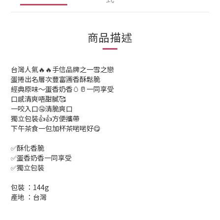
商品描述
台灣人氣🔥🔥手信品牌之一雪之戀
蛋捲出名層次豐富🈵香酥鬆脆
經典原味～蛋香奶香🥚🥛一同享受
口感清爽唔甜膩🥰
一咬入口🤤清脆爽口
獨立包裝👍👍方便攜帶
下午茶食一包加杯茶啱啱好😋
✅酥化香脆
✅蛋香奶香一同享受
✅獨立包裝
包裝 ：144g
產地 ：台灣