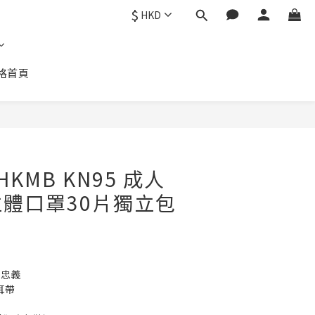
$
HKD
格首頁
 HKMB KN95 成人
體口罩30片獨立包
 *忠義
紅耳帶