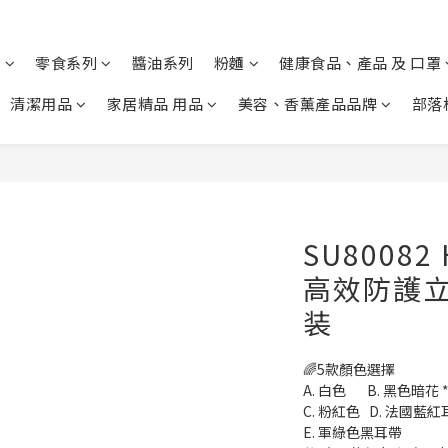
列
零食系列
醬油系列
粉麵
健康食品、產品 及 口罩
清潔用品
家居精品 用品
美容、香薰產品品牌
部落
SU80082
高效防護立
装
🌈5款顏色選擇
A. 白色       B. 黑色暗花
C. 粉紅色   D. 法國藍
E. 軍綠色黑耳帶