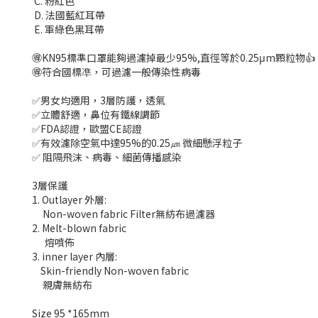
C. 粉紅色
D. 法國藍紅耳帶
E. 軍綠色黑耳帶
🉐KN95標準口罩能夠過濾掉最少95%,直徑等於0.25μm顆粒物👍
🉐符合國標凖，可過濾一般傳染性病毒
✅男女均適用，3層防護，透氣
✅立體舒適，鼻位有鐵線調節
✅FDA認證，歐盟CE認證
✅有效濾除空氣中達95%的0.25㎛ 微細懸浮粒子
✅ 阻隔飛沫、病毒、細菌傳播感染
3層保護
1. Outlayer 外層:
Non-woven fabric Filter無紡布過濾器
2. Melt-blown fabric
熔噴佈
3. inner layer 內層:
Skin-friendly Non-woven fabric
親膚無紡布
Size 95 *165mm