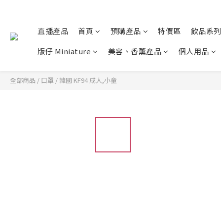
直播產品
首頁
預購產品
特價區
飲品系
版仔 Miniature
美容、香薰產品
個人用品
全部商品
/
口罩
/
韓國 KF94 成人,小童