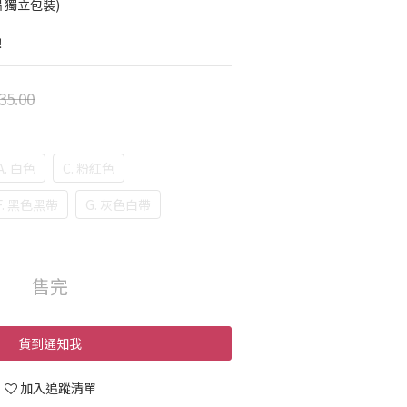
片獨立包裝)
️
35.00
A. 白色
C. 粉紅色
F. 黑色黑帶
G. 灰色白帶
售完
貨到通知我
加入追蹤清單