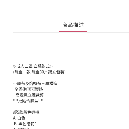
商品描述
✨成人口罩 立體款式✨
(每盒一款 每盒30片獨立包裝)
不織布及熔噴布三層構造
全香港🇭🇰製造
高透氣立體裁剪
‼️‼️更貼合臉型‼️‼️
🌈5款顏色選擇
A. 白色
B. 黑色暗花*