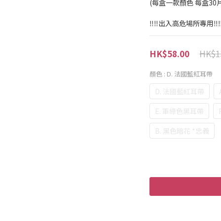
(每盒一款顏色 每盒30
‼️‼️出入高危場所專用‼️‼
HK$1
HK$58.00
顏色
: D. 法國藍紅耳帶
D. 法國藍紅耳帶
E. 軍綠色黑耳帶
B. 黑色暗花 *忠義