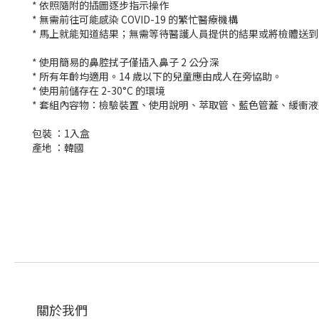
* 依照隨附的插圖逐步指示操作
* 無需前往可能感染 COVID-19 的繁忙醫療機構
* 馬上就能知道結果；無需等待醫護人員提供的結果或將檢體送
* 使用簡易的鼻腔拭子僅插入鼻子 2 公分深
* 所有年齡均適用。14 歲以下的兒童應由成人在旁協助。
* 使用前儲存在 2-30°C 的環境
* 套組內容物：檢驗裝置、使用說明、萃取管、藍色管蓋、緩衝
包裝 ：1入盒
產地 ：韓國
關於我們