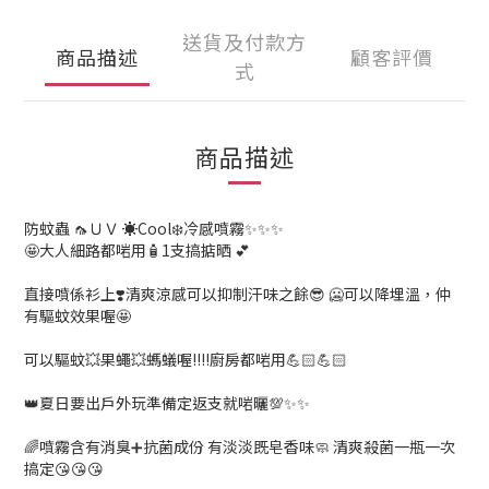
送貨及付款方
商品描述
顧客評價
式
商品描述
防蚊蟲 🦟ＵＶ ☀️Cool❄️冷感噴霧✨✨✨
🤩大人細路都啱用🧴1支搞掂晒 💕
直接噴係衫上❣️清爽涼感可以抑制汗味之餘😎 🥶可以降埋溫，仲
有驅蚊效果喔🤩
可以驅蚊💥果蠅💥螞蟻喔!!!!廚房都啱用💪🏻💪🏻
👑夏日要出戶外玩準備定返支就啱曬💯✨✨
🌈噴霧含有消臭➕抗菌成份 有淡淡既皂香味🧼 清爽殺菌一瓶一次
搞定😘😘😘