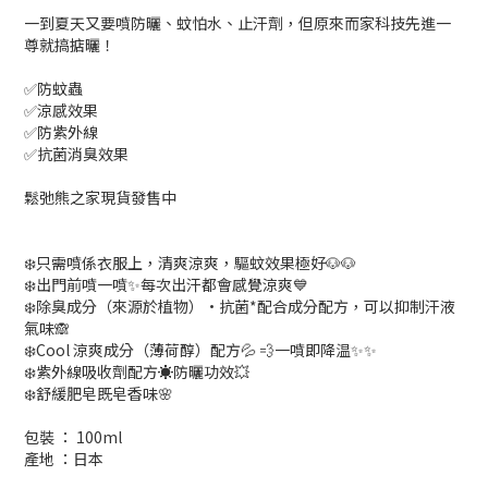
一到夏天又要噴防曬、蚊怕水、止汗劑，但原來而家科技先進一
尊就搞掂曬！
✅防蚊蟲
✅涼感效果
✅防紫外線
✅抗菌消臭效果
鬆弛熊之家現貨發售中
❄️只需噴係衣服上，清爽涼爽，驅蚊效果極好🐶🐶
❄️出門前噴一噴✨每次出汗都會感覺涼爽💙
❄️除臭成分（來源於植物）·抗菌*配合成分配方，可以抑制汗液
氣味🙈
❄️Cool 涼爽成分（薄荷醇）配方💦 💨一噴即降温✨✨
❄️紫外線吸收劑配方☀️防曬功效💥
❄️舒緩肥皂既皂香味🌸
包裝 ： 100ml
產地 ：日本