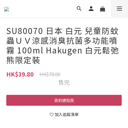
SU80070 日本 白元 兒童防蚊
蟲ＵＶ涼感消臭抗菌多功能噴
霧 100ml Hakugen 白元鬆弛
熊限定裝
HK$39.80
HK$78.00
售完
貨到通知我
加入追蹤清單