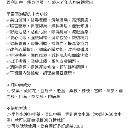
百利無害，瘦身消腫，年輕人老年人均合適🧓🏻
🔻泰國泡腳的十大功效：
✅美白淡斑，排毒養顏，清熱潤燥，亮澤肌膚。
✅暖宮驅寒，保養卵巢，婦科調理，產後修復。
✅舒經活絡，活血化瘀，除濕驅寒，減肥瘦身。
✅養心助眠，強腰固腎，消除疲勞，恢復精力。
✅健脾養胃，疏肝利膽，補氣血，提高免疫力。
✅改善心臟輸出，調節心臟功能，改善微循環。
✅排濕排寒，調理風濕，減輕肌肉和關節疼痛。
✅出汗排毒，潤膚止癢，預防皮膚問題。
✅消除痛經，促進產後修復，預防婦科問題。
✅平衡體內酸鹼度，調理身體亞健康。
🔸純中藥成分
👉艾葉、藏紅花、益母草、老薑、桑枝、桂枝、當歸、黨參、雞
血藤、川芎、夜交藤、伸筋草
🍀使用方法：
👉用熱水沖泡中藥，浸出中藥，等到適度水溫（大概40-50度水
溫）就可以開始浸腳30分鐘就好
👉可以晚晚使用，對身體好多好處架👍🏻👍🏻