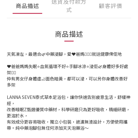
送貨及付款方
商品描述
顧客評價
式
商品描述
天氣凍左，最適合🌿中藥浸腳，愛❤️爸媽🙇🏻‍♀️就送健康俾佢地
❤️爸爸媽媽失眠⭐血氣循環不好⭐手腳冰涼⭐浸佢🌿身體好多好處
架👍🏻
仲有男女仔身體虛🦶面色暗黃，都可以浸，可以另你身體改善好
多架
LANNA SEVEN泰式草本足浴包，讓你快速告別疲意生活，舒緩神
經，
改善睡眠Z甄選優質中藥材，科學研磨只為更好吸收，精細研磨，
更溶於水，
有效成分更容易吸收，獨立小包裝，過濾無渣設計，方便使用攜
帶。純中藥泡腳包無任何添加天天泡藥浴〜