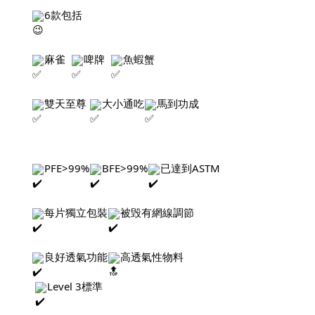
6款包括
麻雀  
啤牌  
魚蝦蟹
雙天至尊 
大小通吃
馬到功成
PFE>99%
BFE>99%
已達到ASTM 
每片獨立包裝
被毁有網線調節
良好透氣功能
高透氣性物料
Level 3標準