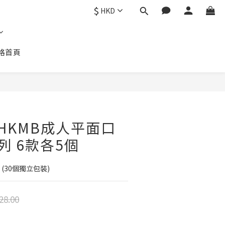
$
HKD
格首頁
2 HKMB成人平面口
列 6款各5個
(30個獨立包裝)
28.00