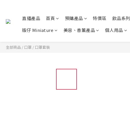
直播產品
首頁
預購產品
特價區
飲品系
版仔 Miniature
美容、香薰產品
個人用品
全部商品
/
口罩
/
口罩套裝