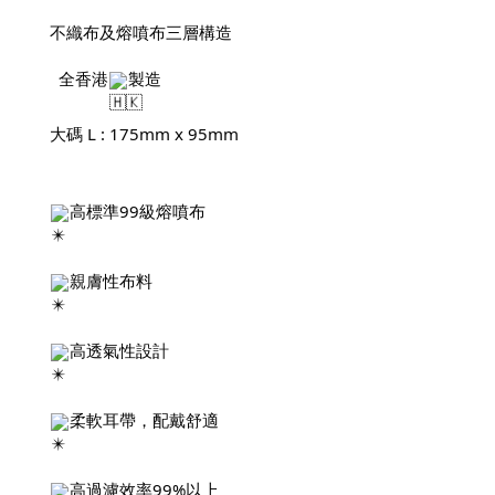
不織布及熔噴布三層構造
  全香港
製造
大碼 L : 175mm x 95mm
高標準99級熔噴布
親膚性布料
高透氣性設計
柔軟耳帶，配戴舒適
高過濾效率99%以上