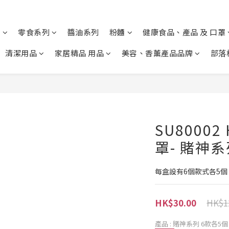
列
零食系列
醬油系列
粉麵
健康食品、產品 及 口罩
清潔用品
家居精品 用品
美容、香薰產品品牌
部落
SU8000
罩- 賭神系
每盒設有6個款式各5個  
HK$1
HK$30.00
產品
: 賭神系列 6款各5個