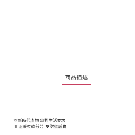
商品描述
💛新時代產物 😍對生活要求
❤️‍🔥溫暖柔軟芬芳 💖甜蜜感覺