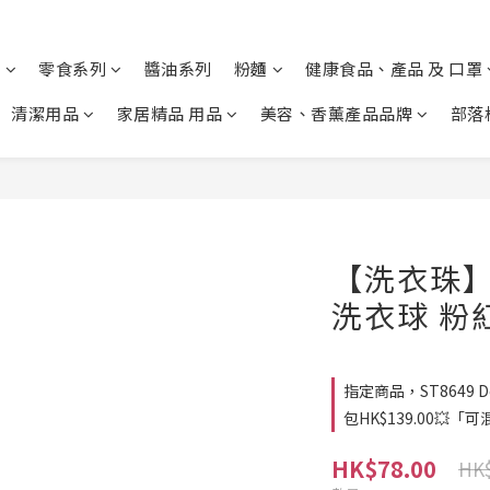
列
零食系列
醬油系列
粉麵
健康食品、產品 及 口罩
清潔用品
家居精品 用品
美容、香薰產品品牌
部落
【洗衣珠】S
洗衣球 粉
指定商品，ST8649 Do
包HK$139.00💥「
HK$78.00
HK$