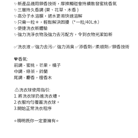
✨新產品運用鎖香技術，摩擦觸碰會持續散發蜜桃香氣
✨三層持久香調 (果、花草、木香 )
✨高分子水溶膜，遇水更易快速溶解
✨只需一粒＊，輕鬆解決困擾（*一粒/40L水）
✨便捷洗衣新體驗
✨強力洗淨衣物及強力去污配方，令到衣物光潔如新
✅洗衣液 ✅強力去污✅ 強力消臭 ✅添香劑✅柔順劑✅鎖香技術
💖香氣:
前調 - 蜜桃，芒果，橘子
中調 - 綠茶，鈴蘭
尾調 - 麝香，檀香木
⚠️洗衣球使用指引:
1. 將洗衣球扔進洗衣槽。
2.衣服均勻覆蓋洗衣球。
3.開始正常洗衣程序
⭐精明既你一定要擁有⭐