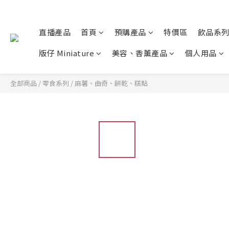
直播產品
首頁
預購產品
特價區
飲品系
版仔 Miniature
美容、香薰產品
個人用品
全部商品
/
零食系列
/
麻薯、曲奇、餅乾、糕點