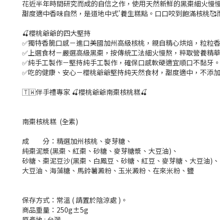
花近半年時間研究而成的自信之作，使用天然新鮮的黑棗細火慢
甜度適中香味自然，是道地中式'養生糕點。口口咬到飽滿核桃🥰而且
🍒櫻桃爺爺的四大堅持
✅獨特香脆口感－進口美國加州高級核桃，親自精心烘焙，粒粒
✅上選食材－嚴選高級黑棗，按傳統工法細火慢熬，粹取營養精
✅純手工製作－堅持純手工製作，確保口感軟硬適宜順口不黏牙
✅吃的健康、安心－櫻桃爺爺堅持純天然食材，甜度適中，不添
🇹🇼伴手禮專家 🍒櫻桃爺爺南棗核桃糕🍒
南棗核桃糕 (全素)
成 分：精選加州核桃、麥芽糖、
純棗泥漿(黑棗、紅棗、砂糖、麥芽糖漿、大豆油)、
砂糖、棗泥豆沙(黑棗、白鳳豆、砂糖、紅豆、麥芽糖、大豆油)、
大豆油、海藻糖、馬鈴薯澱粉、玉米澱粉、在來米粉、鹽
保存方式：常溫 ( 請置於陰涼處 )。
商品重量：250g±5g
原產地 : 台灣