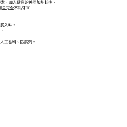
慢煮，加入健康的美國加州核桃，
完全不黏牙👍🏼
香脆入味。
華。
。
加人工香料、防腐劑。