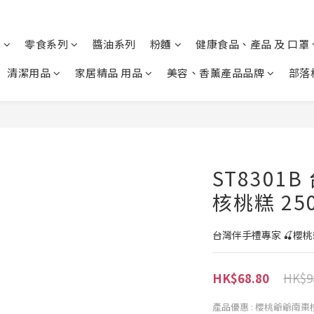
列
零食系列
醬油系列
粉麵
健康食品、產品 及 口罩
清潔用品
家居精品 用品
美容、香薰產品品牌
部落
ST8301
核桃糕 25
台灣伴手禮專家 🍒櫻
HK$9
HK$68.80
產品優惠
: 櫻桃爺爺南棗核桃