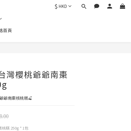
$
HKD
格首頁
立即購買
B 台灣櫻桃爺爺南棗
0g
桃爺爺南棗核桃糕🍒
8.00
糕 250g * 1包