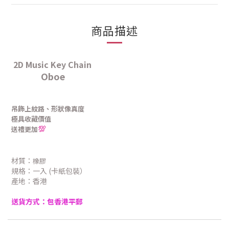
商品描述
2D Music Key Chain
Oboe
🎶
🎵
🎵
🎵
🎵
🎶
吊飾
上紋路、形狀像真度
極具收藏價值
送禮更加
💯
材質：
橡膠
規格：一入 (卡紙包裝）
產地：香港
送貨方式：包香港平郵