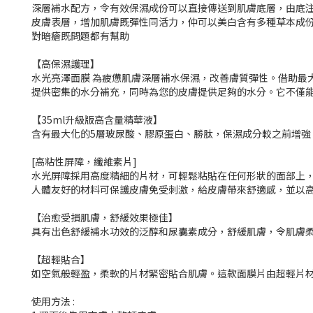
深層補水配方，令有效保濕成份可以直接傳送到肌膚底層，由底注
皮膚表層，增加肌膚既彈性同活力，仲可以美白含有多種草本成
對暗瘡既問題都有幫助
【高保濕護理】
水光亮澤面膜 為疲憊肌膚深層補水保濕，改善膚質彈性。借助最
提供密集的水分補充，同時為您的皮膚提供足夠的水分。它不僅
【35ml升級版高含量精華液】
含有最大化的5層玻尿酸、膠原蛋白、勝肽，保濕成分較之前增強
[高粘性屏障，纖維素片]
水光屏障採用高度精細的片材，可輕鬆粘貼在任何形狀的面部上
人體友好的材料可保護皮膚免受刺激，給皮膚帶來舒適感，並以
【治愈受損肌膚，舒緩效果極佳】
具有出色舒緩補水功效的泛醇和尿囊素成分，舒緩肌膚，令肌膚
【超輕貼合】
如空氣般輕盈，柔軟的片材緊密貼合肌膚。這款面膜片由超輕片
使用方法 :