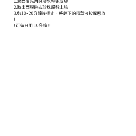
1.潔面後先用爽膚水整頓皮膚
2.取出面膜除去珍珠膜敷上臉
3.敷10~20分鐘後撕走，將餘下的精華液按摩吸收
!
! 可每日用 10分鐘 !!