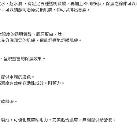
水，超水潤 ，有足足五種透明質酸，再加上B5同多肽，保濕之餘仲可以
份，可以鎮靜同治療受損肌膚，仲可以排出毒素，
大限度的透明質酸、膠原蛋白、肽，
能充分滋潤您的肌膚，還能舒適地舒緩肌膚。
，呈現豐富的保濕效果。
，提供水潤的膚色。
高濃度有效輸送活性成分。附著力。
柔軟絲滑。
材製成，可優化皮膚粘附力。完美貼合肌膚，無間隙供給營養。