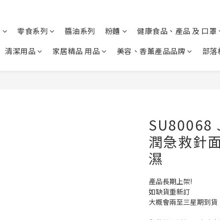
列
零食系列
醬油系列
粉麵
健康食品、產品 及 口罩
清潔用品
家居精品 用品
美容、香薰產品品牌
部落
SU80068 
潤急救針面膜
濕
產品長期上架!
如缺貨重新訂
大概會兩至三星期到貨