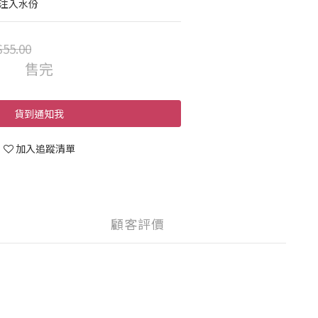
力注入水份
55.00
售完
貨到通知我
加入追蹤清單
顧客評價