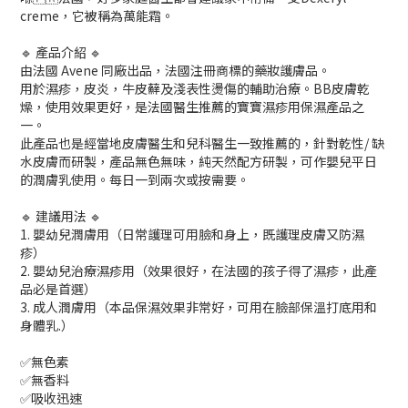
creme，它被稱為萬能霜。
🔹 產品介紹 🔹
由法國 Avene 同廠出品，法國注冊商標的藥妝護膚品。
用於濕疹，皮炎，牛皮蘚及淺表性燙傷的輔助治療。BB皮膚乾
燥，使用效果更好，是法國醫生推薦的寶寶濕疹用保濕產品之
一。
此產品也是經當地皮膚醫生和兒科醫生一致推薦的，針對乾性/ 缺
水皮膚而研製，產品無色無味，純天然配方研製，可作嬰兒平日
的潤膚乳使用。每日一到兩次或按需要。
🔹 建議用法 🔹
1. 嬰幼兒潤膚用（日常護理可用臉和身上，既護理皮膚又防濕
疹）
2. 嬰幼兒治療濕疹用（效果很好，在法國的孩子得了濕疹，此產
品必是首選）
3. 成人潤膚用（本品保濕效果非常好，可用在臉部保溫打底用和
身體乳.）
✅無色素
✅無香料
✅吸收迅速