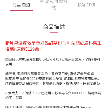
送貨及付款方
商品描述
顧客評價
式
商品描述
斷貨皇濕疹救星😳好難訂架!! 🇫🇷 法國皮膚科醫生
推薦! 原價$129😱
🙌🏻純天然嘅保濕聖物💦💦任何年紀 (包括👶🏻嬰兒、孕婦) 都可
以用
轉天氣, 濕疹好容易覆發😖😖。又痕又甩皮, 真係好辛苦😭😭
呢支濕疹 萬能膏👨🏻‍⚕️經皮膚科醫生証實, 能輔助濕疹等皮膚問題,
改善皮膚乾燥裂痕🉐🉐，質地是乳液狀，好快吸收，保濕度高👍
✅大大支，✅價錢平，✅超抵用，必須再推介 👍🏻👍🏻👍🏻👍🏻精明媽媽
的不二選擇
喺🇫🇷法國，好多家庭醫生都會建議家中常備一支Dexeryl