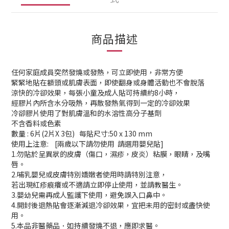
商品描述
任何家庭成員突然發燒或發熱，可立即使用，非常方便
緊緊地貼在額頭或肌膚表面，即使翻身或身體活動也不會脫落
涼快的冷卻效果，每張小童及成人貼可持續約8小時，
經膠片內所含水分吸熱，再散發熱氣得到一定的冷卻效果
冷卻膠片使用了對肌膚溫和的水溶性高分子基劑
不含香料或色素
數量 : 6片(2片X 3包) 每貼尺寸:50 x 130 mm
使用上注意: [兩歲以下請勿使用 請選用嬰兒貼]
1.勿貼於呈異狀的皮膚（傷口，濕疹，皮炎）粘膜，眼睛，及嘴
唇。
2.哺乳嬰兒或皮膚特別嬌嫩者使用時請特別注意，
若出現紅疹痕癢或不適請立即停止使用，並請教醫生。
3.嬰幼兒需再成人監護下使用，避免誤入口鼻中。
4.開封後退熱貼會逐漸減退冷卻效果，宜把未用的密封或盡快使
用。
5.本品非醫藥品．如持續發燒不退，應即求醫。