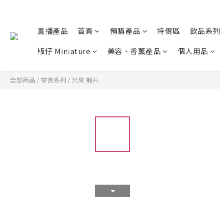
直播產品
首頁
預購產品
特價區
飲品系
版仔 Miniature
美容、香薰產品
個人用品
全部商品
/
零食系列
/
米果 蝦片