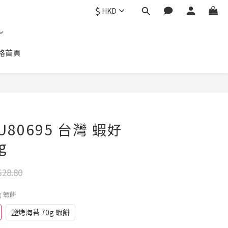
$
HKD
格首頁
立即購買
80695 台灣 蝦好
g
28.80
g 蝦餅
鹽烤海苔 70g 蝦餅