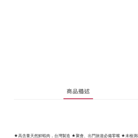
商品描述
★高含量天然鮮蝦肉，台灣製造 ★聚會、出門旅遊必備零嘴 ★未檢