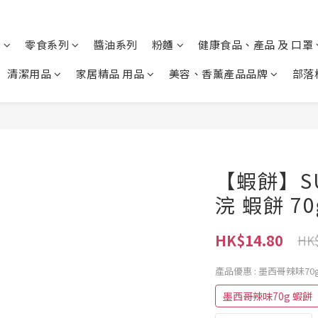
列
零食系列
醬油系列
粉麵
健康食品、產品 及 口罩
清潔用品
家居精品 用品
美容、香薰產品品牌
部落
【蝦餅】SU
浣 蝦餅 70
HK$14.80
HK$
產品優惠
: 墨西哥辣味70
墨西哥辣味70g 蝦餅