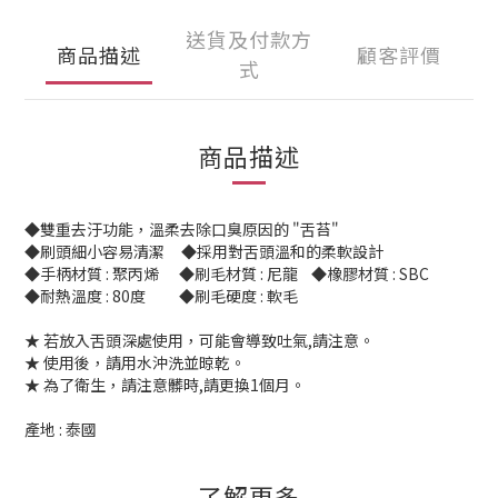
送貨及付款方
商品描述
顧客評價
式
商品描述
◆雙重去汙功能，溫柔去除口臭原因的 "舌苔"
◆刷頭細小容易清潔 ◆採用對舌頭溫和的柔軟設計
◆手柄材質 : 聚丙烯 ◆刷毛材質 : 尼龍 ◆橡膠材質 : SBC
◆耐熱溫度 : 80度 ◆刷毛硬度 : 軟毛
★ 若放入舌頭深處使用，可能會導致吐氣,請注意。
★ 使用後，請用水沖洗並晾乾。
★ 為了衛生，請注意髒時,請更換1個月。
產地 : 泰國
了解更多