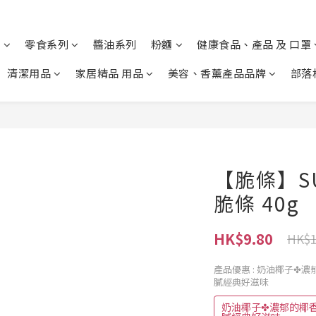
列
零食系列
醬油系列
粉麵
健康食品、產品 及 口罩
清潔用品
家居精品 用品
美容、香薰產品品牌
部落
【脆條】SU
脆條 40g
HK$9.80
HK$1
產品優惠
: 奶油椰子✤
膩經典好滋味
奶油椰子✤濃郁的椰