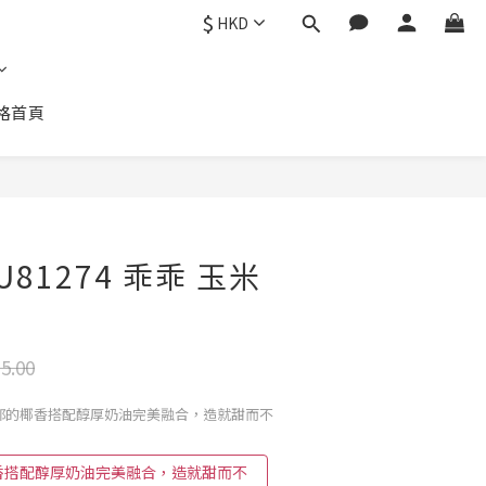
$
HKD
格首頁
立即購買
81274 乖乖 玉米
5.00
濃郁的椰香搭配醇厚奶油完美融合，造就甜而不
香搭配醇厚奶油完美融合，造就甜而不