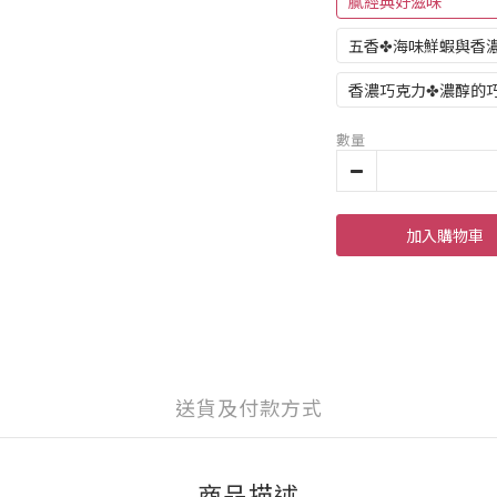
膩經典好滋味
五香✤海味鮮蝦與香
香濃巧克力✤濃醇的
數量
加入購物車
送貨及付款方式
商品描述