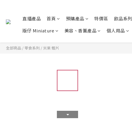
直播產品
首頁
預購產品
特價區
飲品系
版仔 Miniature
美容、香薰產品
個人用品
全部商品
/
零食系列
/
米果 蝦片