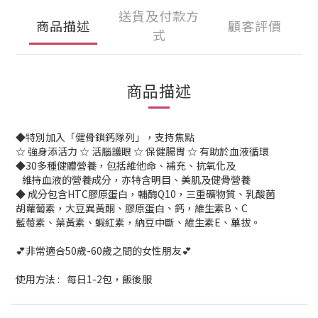
送貨及付款方
商品描述
顧客評價
式
商品描述
◆特別加入「健骨鎖鈣隊列」，支持焦點
☆ 強身添活力 ☆ 活腦護眼 ☆ 保健腸胃 ☆ 有助於血液循環
◆30多種健體營養，包括維他命、補充、抗氧化及
維持血液的營養成分，亦特含明目、美肌及健骨營養
◆ 成分包含HTC膠原蛋白，輔酶Q10，三重礦物質、乳酸菌
胡蘿蔔素，大豆異黃酮、膠原蛋白、鈣，維生素B、C
藍莓素、葉黃素、蝦紅素，納豆中斷、維生素E、蓽拔。
💕非常適合50歲-60歲之間的女性朋友💕
使用方法 :
每日1-2包，飯後服