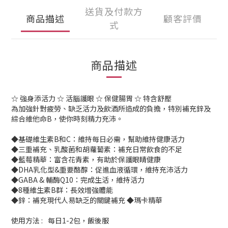
送貨及付款方
商品描述
顧客評價
式
商品描述
☆ 強身添活力 ☆ 活腦護眼 ☆ 保健腸胃 ☆ 特含舒壓
為加強針對疲勞、缺乏活力及飲酒所造成的負擔，特別補充鋅及
綜合維他命B，使你時刻精力充沛。
◆基礎維生素B和C：維持每日必需，幫助維持健康活力
◆三重補充、乳酸菌和胡蘿蔔素：補充日常飲食的不足
◆藍莓精華：富含花青素，有助於保護眼睛健康
◆DHA乳化型&重要酪醇：促進血液循環，維持充沛活力
◆GABA & 輔酶Q10：完成生活，維持活力
◆8種維生素B群：長效增強體能
◆鋅：補充現代人易缺乏的關鍵補充 ◆瑪卡精華
使用方法 :
每日1-2包，飯後服