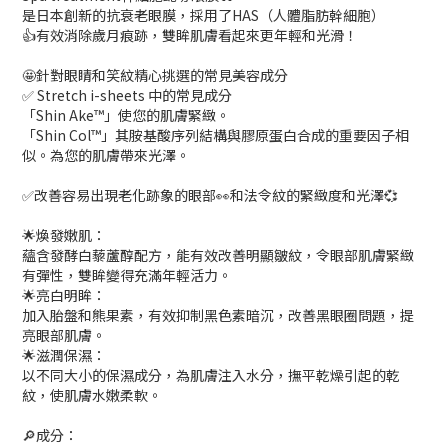
是日本創新的抗衰老眼膜，採用了HAS（人體脂肪幹細胞）
👍有效消除歲月痕跡，雙眸肌膚看起來更年輕和光滑！
🤩針對眼睛和笑紋精心挑選的常見美容成分
✅ Stretch i-sheets 中的常見成分
「Shin Ake™️」使您的肌膚緊緻。
「Shin Col™️」其胺基酸序列結構與膠原蛋白合成的重要因子相
似。為您的肌膚帶來光澤。
✅改善容易出現老化跡象的眼部👀和法令紋的緊緻度和光澤💞
🌟煥發嫩肌：
蘊含發酵白藜蘆醇配方，能有效改善明顯皺紋，令眼部肌膚緊緻
有彈性，雙眸變得充滿年輕活力。
🌟亮白明眸：
加入胎盤和熊果素，有效抑制黑色素暗沉，改善黑眼圈問題，提
亮眼部肌膚。
🌟滋潤保濕：
以不同大小的保濕成分，為肌膚注入水分，撫平乾燥引起的乾
紋，使肌膚水嫩柔軟。
🔎成分：