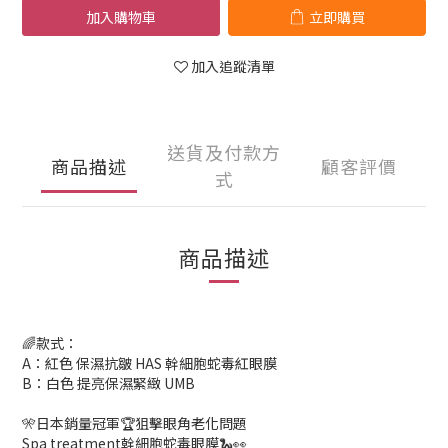
加入購物車
立即購買
加入追蹤清單
送貨及付款方
商品描述
顧客評價
式
商品描述
🌈款式：
A：紅色 保濕抗皺 HAS 幹細胞蛇毒紅眼膜
B：白色 提亮保濕緊緻 UMB
🎌日本銷量冠軍🏆狙擊眼角老化問題
Spa treatment幹細胞蛇毒眼膜🐍👀