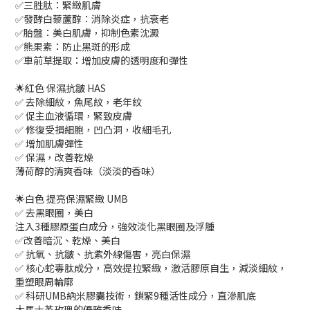
✅三胜肽：緊緻肌膚
✅發酵白藜蘆醇：消除炎症，抗衰老
✅胎盤：美白肌膚，抑制色素沈澱
✅熊果素：防止黑斑的形成
✅車前草提取：增加皮膚的透明度和彈性
🌟紅色 保濕抗皺 HAS
✅ 去除細紋，魚尾紋，老年紋
✅ 促主血液循環，緊致皮膚
✅ 修復受損細胞，凹凸洞，收細毛孔
✅ 增加肌膚彈性
✅ 保濕，改善乾燥
薄荷醇的清爽香味（淡淡的香味）
🌟白色 提亮保濕緊緻 UMB
✅ 去黑眼圈，美白
注入3種膠原蛋白成分，強效淡化黑眼圈及浮腫
✅改善暗沉、乾燥、美白
✅ 抗氧、抗皺、抗紫外線傷害，亮白保濕
✅ 核心蛇毒肽成分，高效提拉緊緻，激活膠原自生，減淡細紋，
重塑眼周輪廓
✅ 科研UMB納米膠囊技術，鎖緊9種活性成分，直滲肌底
大馬士革玫瑰的優雅香味