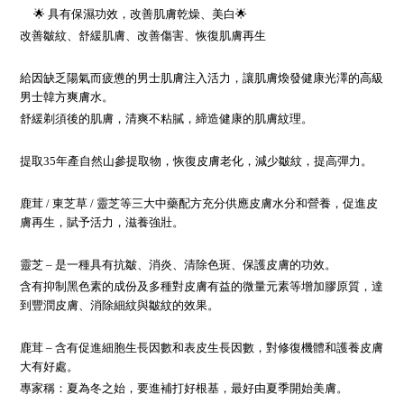
🌟 具有保濕功效，改善肌膚乾燥、美白🌟
改善皺紋、舒緩肌膚、改善傷害、恢復肌膚再生
給因缺乏陽氣而疲憊的男士肌膚注入活力，讓肌膚煥發健康光澤的高級
男士韓方爽膚水。
舒緩剃須後的肌膚，清爽不粘膩，締造健康的肌膚紋理。
提取35年產自然山參提取物，恢復皮膚老化，減少皺紋，提高彈力。
鹿茸 / 東芝草 / 靈芝等三大中藥配方充分供應皮膚水分和營養，促進皮
膚再生，賦予活力，滋養強壯。
靈芝 – 是一種具有抗皺、消炎、清除色斑、保護皮膚的功效。
含有抑制黑色素的成份及多種對皮膚有益的微量元素等增加膠原質，達
到豐潤皮膚、消除細紋與皺紋的效果。
鹿茸 – 含有促進細胞生長因數和表皮生長因數，對修復機體和護養皮膚
大有好處。
專家稱：夏為冬之始，要進補打好根基，最好由夏季開始美膚。