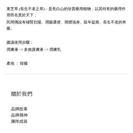
東芝草 (長生不老之草) – 是長白山的珍貴藥用植物，以其特有的藥理作
用而名貴於天下，
民間傳說有補腎壯陽、潤腸通便、簡體強身、延年益壽、長生不老的奇
藥。
建議使用步驟：
潤膚液 –> 多效護膚液 –> 潤膚乳
產地 ： 韓國
關於我們
品牌故事
品牌精神
團隊成員