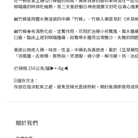
吃一顆就會上癮🥰竹蜂鹽的微咸，黃皮自身的甜和果味混在一起
喉嚨痛的時候吃幾顆，第二天會舒服😌神奇健康又好吃😋真心推薦
鹹竹蜂是用鹽水腌浸過的中藥「竹蜂」，竹蜂入藥首見於《本草綱
鹹竹蜂🐝有清熱化痰、定驚作用，可用於治療小兒驚風、風水腫
口瘡。臨床上遇到喉嚨腫痛，因聲帶水腫而出現聲沙、失聲的問
黃皮以樹皮入藥，味苦，性溫，中藥名為黃皮皮，載於《生草藥
「消風腫，去疳積，散熱癪。煲酒服，通小便，解污穢。核，治
📦規格:150公克/罐▶️+-8g◀️
🗄儲存方法：
存放在陰涼乾爽之處，避免受陽光直接照射。開封後請即食用或
關於我們