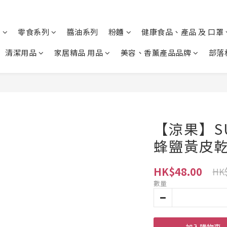
列
零食系列
醬油系列
粉麵
健康食品、產品 及 口罩
清潔用品
家居精品 用品
美容、香薰產品品牌
部落
【涼果】SU
蜂鹽黃皮乾 
HK$48.00
HK$
數量