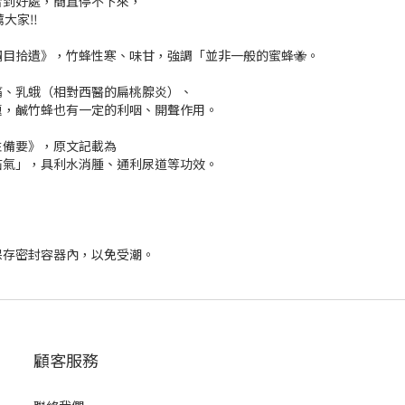
恰到好處，簡直停不下來，
大家‼️
目拾遺》，竹蜂性寒、味甘，強調「並非一般的蜜蜂🐝。
痛、乳蛾（相對西醫的扁桃腺炎）、
題，鹹竹蜂也有一定的利咽、開聲作用。
性備要》，原文記載為
疝氣」，具利水消腫、通利尿道等功效。
保存密封容器內，以免受潮。
顧客服務