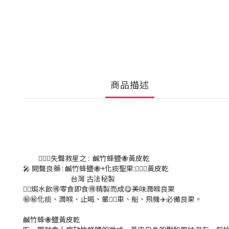
商品描述
💁🏻‍♀️失聲救星之 : 鹹竹蜂鹽🐝黃皮乾
🎤 開聲良藥 : 鹹竹蜂鹽🐝+化痰聖果:💁🏻‍♀️黃皮乾
台灣 古法秘製
👍🏻焗水飲🉐零食即食🉐精製而成😋美味潤喉良果
㊙️㊙️化痰、潤喉、止喝、暈😵‍💫車、船、飛機✈️必備良果。
鹹竹蜂🐝鹽黃皮乾