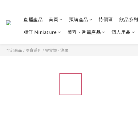
直播產品
首頁
預購產品
特價區
飲品系
版仔 Miniature
美容、香薰產品
個人用品
全部商品
/
零食系列
/
零食類 - 涼果