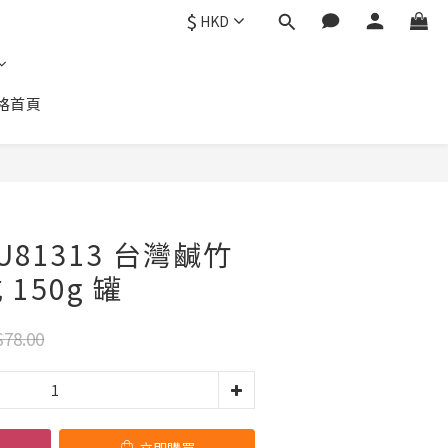
$
HKD
格首頁
立即購買
81313 台灣鹹竹
150g 罐
78.00