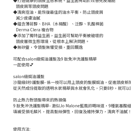
◆打造健康的頭皮生態系統。益生菌有助於改善死皮細胞
頭皮屑等頭皮問題
◆清爽控油，能恢復最佳的油水平衡，防止頭皮屑
減少皮膚油膩
◆蘊含薄荷醇、BHA（水楊酸）、泛醇、乳酸桿菌
Derma Clera 複合物
◆添加了獨特益生菌，益生菌可幫助平衡被破壞的
頭皮層微生態環境，從根本上解決問題。
◆無矽靈，令頭髮無懼受損，重回飄逸
可配合salon級焗油護髮及9 肽免沖洗護髮精華
一起使用💕
salon級焗油護髮
沙龍級8秒護髮膜- 係一枝可以用上頭皮的髮膜焗油，促進頭皮新
從天然成份提取的透明水狀精華與水就會乳化，只要8秒，就可以同軟塌s
防止熱力對頭髮帶來的熱損傷
9 肽免沖洗護髮精華- 激似Jo Malone藍風鈴嘅味道，9種氨基
填補受損毛鱗片，提高髮絲彈性，回復及維持彈力，清爽不油膩
使用方法: