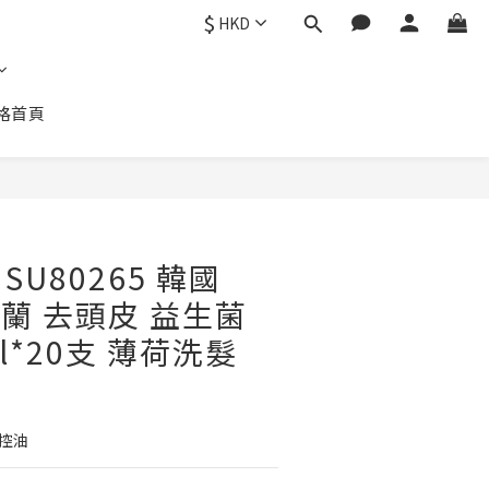
$
HKD
格首頁
U80265 韓國
瑪絲蘭 去頭皮 益生菌
l*20支 薄荷洗髮
控油