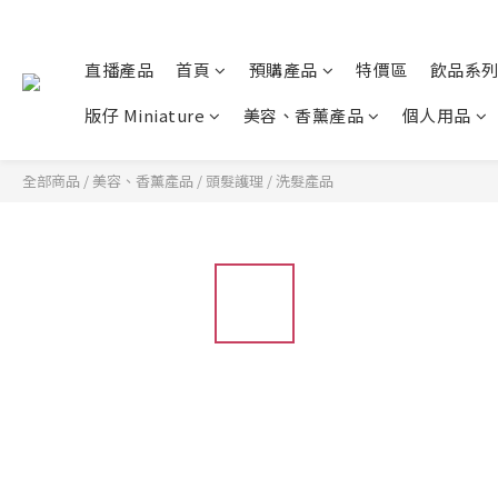
直播產品
首頁
預購產品
特價區
飲品系
版仔 Miniature
美容、香薰產品
個人用品
全部商品
/
美容、香薰產品
/
頭髮護理
/
洗髮產品