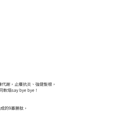
陳代謝，止癢抗炎、強健髮根，
ay bye bye！
酸組成的9寡勝肽，
！