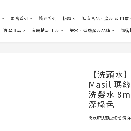
列
零食系列
醬油系列
粉麵
健康食品、產品 及 口罩
清潔用品
家居精品 用品
美容、香薰產品品牌
部落
【洗頭水】S
Masil 
洗髮水 8m
深綠色
徹底解決頭皮煩惱 清爽