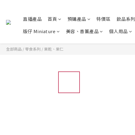
直播產品
首頁
預購產品
特價區
飲品系
版仔 Miniature
美容、香薰產品
個人用品
全部商品
/
零食系列
/
果乾、果仁