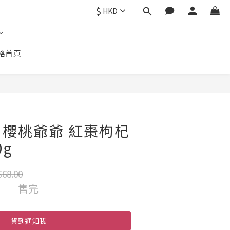
$
HKD
格首頁
櫻桃爺爺 紅棗枸杞
0g
68.00
售完
貨到通知我