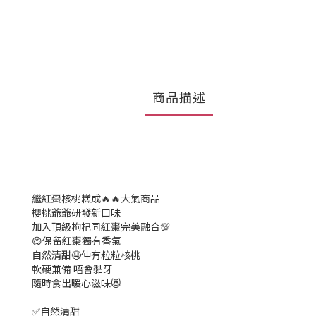
商品描述
繼紅棗核桃糕成🔥🔥大氣商品
櫻桃爺爺研發新口味
加入頂級枸杞同紅棗完美融合💯
😋保留紅棗獨有香氣
自然清甜🤤仲有粒粒核桃
軟硬兼備 唔會黏牙
隨時食出暖心滋味😻
✅自然清甜