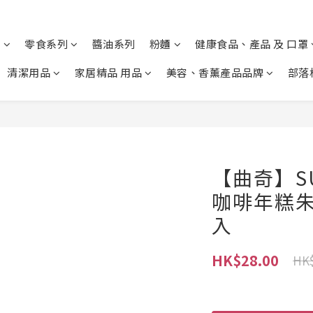
列
零食系列
醬油系列
粉麵
健康食品、產品 及 口罩
清潔用品
家居精品 用品
美容、香薰產品品牌
部落
【曲奇】SU
咖啡年糕朱古
入
HK$28.00
HK$