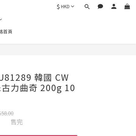
$
HKD
格首頁
81289 韓國 CW
力曲奇 200g 10
58.00
售完