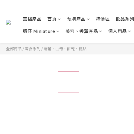
直播產品
首頁
預購產品
特價區
飲品系
版仔 Miniature
美容、香薰產品
個人用品
全部商品
/
零食系列
/
麻薯、曲奇、餅乾、糕點