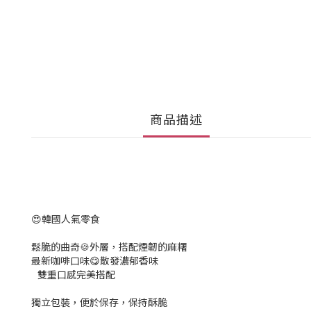
商品描述
😍韓國人氣零食
鬆脆的曲奇🍪外層，搭配煙韌的麻糬
最新咖啡口味😋散發濃郁香味
雙重口感完美搭配
獨立包裝，便於保存，保持酥脆