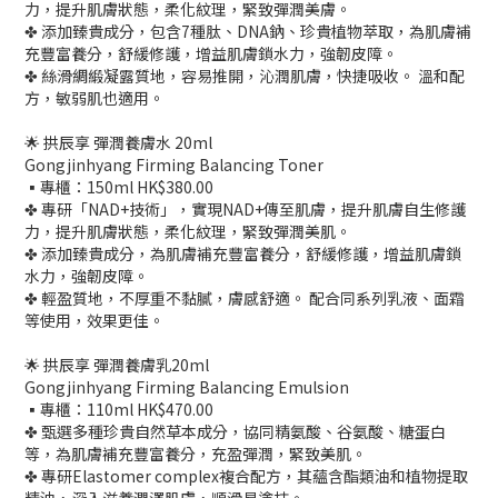
力，提升肌膚狀態，柔化紋理，緊致彈潤美膚。
✤ 添加臻貴成分，包含7種肽、DNA鈉、珍貴植物萃取，為肌膚補
充豐富養分，舒緩修護，增益肌膚鎖水力，強韌皮障。
✤ 絲滑綢緞凝露質地，容易推開，沁潤肌膚，快捷吸收。 溫和配
方，敏弱肌也適用。
🌟 拱辰享 彈潤養膚水 20ml
Gongjinhyang Firming Balancing Toner
▪️專櫃：150ml HK$380.00
✤ 專研「NAD+技術」，實現NAD+傳至肌膚，提升肌膚自生修護
力，提升肌膚狀態，柔化紋理，緊致彈潤美肌。
✤ 添加臻貴成分，為肌膚補充豐富養分，舒緩修護，增益肌膚鎖
水力，強韌皮障。
✤ 輕盈質地，不厚重不黏膩，膚感舒適。 配合同系列乳液、面霜
等使用，效果更佳。
🌟 拱辰享 彈潤養膚乳20ml
Gongjinhyang Firming Balancing Emulsion
▪️專櫃：110ml HK$470.00
✤ 甄選多種珍貴自然草本成分，協同精氨酸、谷氨酸、糖蛋白
等，為肌膚補充豐富養分，充盈彈潤，緊致美肌。
✤ 專研Elastomer complex複合配方，其蘊含酯類油和植物提取