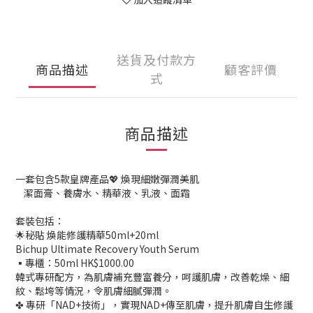
送貨及付款方
商品描述
顧客評價
式
商品描述
一套包含5款皇牌產品💖 煥現細嫩彈潤美肌
潔面膏、養膚水、精華液、乳液、面霜
套裝包括：
🌟秘貼 煥能修護精華50ml+20ml
Bichup Ultimate Recovery Youth Serum
▪️專櫃：50ml HK$1000.00
韓式專研配方，為肌膚補充豐富養分，呵護肌膚，改善乾燥、細
紋、鬆垮等情況，令肌膚細膩彈潤。
✤ 專研「NAD+技術」，實現NAD+傳至肌膚，提升肌膚自生修護