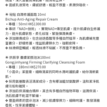
精油，深入滋養潤澤肌膚，順滑易塗抹。
✤ 雲感乳液質地，膚感舒適，輕盈不厚重，柔潤快吸收。
🌟 秘貼 自潤修護面霜 10ml
Bichup Anti-Aging Repair Cream
▪️專櫃：50ml HK$1300.00
✤ 專研「NAD+技術」，實現NAD+傳至肌膚，提升肌膚自生修護
力，提升肌膚狀態，柔化紋理，緊致彈潤美膚。
✤ 添加臻貴成分，包含迷迭香酸等多種自然植萃，為肌膚補充豐
富養分，舒緩修護，增益肌膚鎖水力，強韌皮障。
✤ 絲滑綿密觸感，輕透絲滑不粘膩，不厚重不覺負擔。
🌟 拱辰享 養膚潔顏泡沫100ml
Gongjinhyang Firming Clarifying Cleansing Foam
▪️專櫃：180ml HK$270.00
「小雲朵」潔面膏，細緻清潔的同時水潤呵護肌膚，給你清新素
肌。
✤ 採用氨基酸表活清潔成分，含有椰油醯甘氨酸鉀，溫和潔凈肌
膚污垢和雜質。
✤ 添加后保濕複合精粹，其含有多種自然植物萃取，滋潤保濕，
洗后肌膚不乾澀不緊繃。
✤ 豐盈綿柔的雲朵泡沫，減少肌膚摩擦力，細緻呵護。 散發清雅
香氣，悅享潔膚體驗。