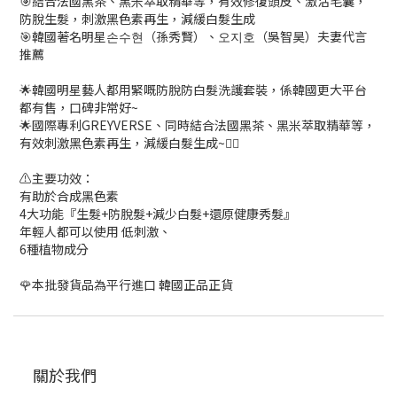
🎯結合法國黑茶、黑米萃取精華等，有效修復頭皮、激活毛囊，
防脫生髮，刺激黑色素再生，減緩白髮生成
🎯韓國著名明星손수현（孫秀賢）、오지호（吳智昊）夫妻代言
推薦
🌟韓國明星藝人都用緊嘅防脫防白髮洗護套裝，係韓國更大平台
都有售，口碑非常好~
🌟國際專利GREYVERSE、同時結合法國黑茶、黑米萃取精華等，
有效刺激黑色素再生，減緩白髮生成~👍🏻
⚠️主要功效：
有助於合成黑色素
4大功能『生髮+防脫髮+減少白髮+還原健康秀髮』
年輕人都可以使用 低刺激、
6種植物成分
🌹本批發貨品為平行進口 韓國正品正貨
關於我們