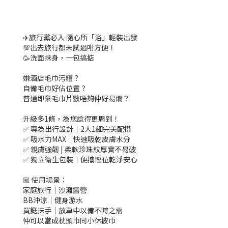
✈️旅行黨必入 隨心所「浴」輕裝出發
💯出去旅行都未試過咁方便！
🥳洗面抹身，一包搞掂
嫌酒店毛巾污糟？
自備毛巾好佔位置？
普通即棄毛巾片數唔夠仲好易爛？
升級多1條，為您諗得更周到！
✅ 專為出行設計｜2大1細完美配搭
✅ 吸水力MAX｜快速吸乾皮膚水分
✅ 親膚強韌 | 柔軟珍珠紋厚實不易破
✅ 獨立衛生包裝｜便攜慳位乾淨安心
🏼 使用場景：
家庭旅行｜沙灘露營
BB沖涼｜健身游水
買餸抹手｜放車中以備不時之需
仲可以當成枕頭巾同小休披巾