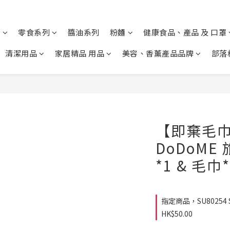
列
零食系列
醬油系列
粉麵
健康食品、產品 及 口罩
清潔用品
家居精品 用品
美容、香薰產品品牌
部落
【即棄毛巾】
DoDoME
*1 & 毛巾*
指定商品，SU80254 SU
HK$50.00