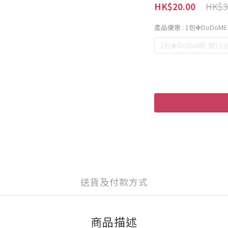
HK$3
HK$20.00
產品優惠
: 1包✤DoDoME
1包✤DoDoME 旅行浴巾
送貨及付款方式
商品描述