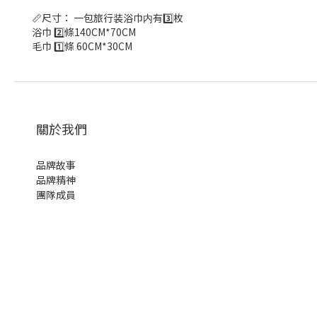
📏尺寸： 一包旅行装浴巾内有3️⃣枚
浴巾 2️⃣條140CM*70CM
毛巾 1️⃣條 60CM*30CM
關於我們
品牌故事
品牌精神
團隊成員