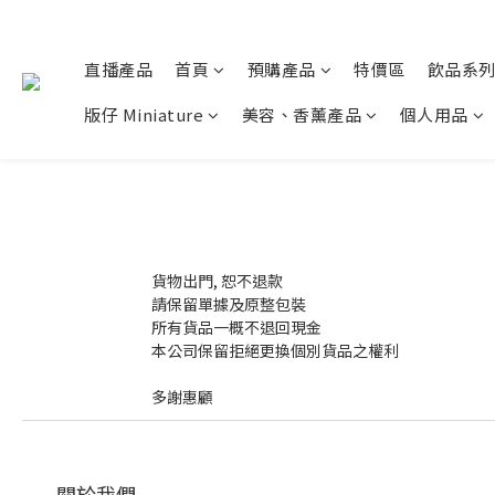
直播產品
首頁
預購產品
特價區
飲品系
版仔 Miniature
美容、香薰產品
個人用品
貨物出門, 恕不退款
請保留單據及原整包裝
所有貨品一概不退回現金
本公司保留拒絕更換個別貨品之權利
多謝惠顧
關於我們